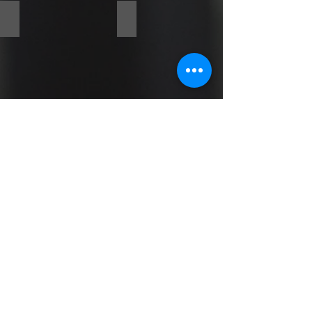
푸시풀시스템
화인TnC
홍
바
보
이
영
럴
상
영
상
Show More
(주)미디어큐빗
#과학기술 #영상제작 #스토리
텔링 #유튜브 #콘텐츠
대전광역시 유성구 문지로 282-10
070-7782-1212
,
abopm@naver.com