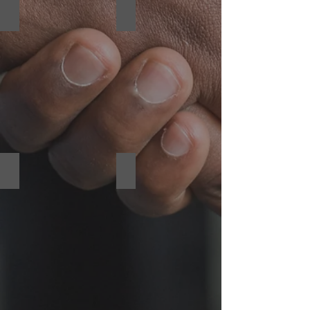
영
한밭대학교
KAIST
상
한
과
밭
학
대
저
학
널
교
리
홍
즘
보
대
영
학
상
원
프
로
두시텍
파셉
그
Kn
램
파
drone
셉
홍
보
영
상