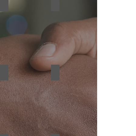
코레일
KT
유
스
니
마
버
트
설
팩
디
토
자
리
인
가
이
드
라
충청남도청
TJB
인
위
생
치
방
기
송
반
투
AR
데
서
이
비
스
홍
보